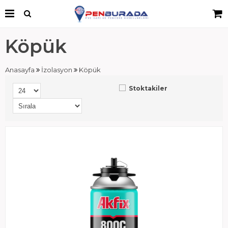
Köpük
Anasayfa
İzolasyon
Köpük
Stoktakiler