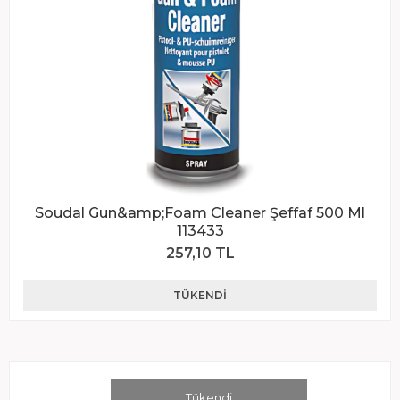
Soudal Gun&amp;Foam Cleaner Şeffaf 500 Ml
113433
257,10 TL
TÜKENDI
Tükendi