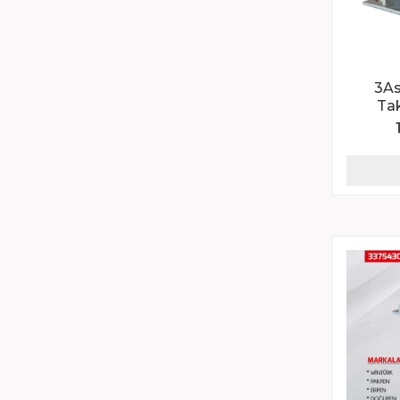
3As
Ta