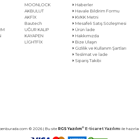
MOONLOCK
Haberler
AKBULUT
Havale Bildirim Formu
AKFİX
KVKK Metni
Bautech
Mesafeli Satış Sözleşmesi
RM
UĞUR KALIP
Ürün İade
N
KAYAPEN
Hakkımızda
LİGHTFİX
Bize Ulaşın
Gizlilik ve Kullanım Şartları
Teslimat ve İade
Sipariş Takibi
®
nburada.com © 2026 | Bu site
RGS Yazılım
E-ticaret Yazılımı
ile hazırl