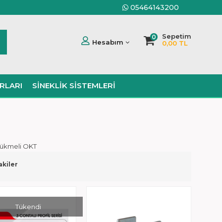
05464143200
Sepetim
0
Hesabım
0,00 TL
RLARI
SINEKLIK SISTEMLERI
ükmeli OKT
akiler
Tükendi