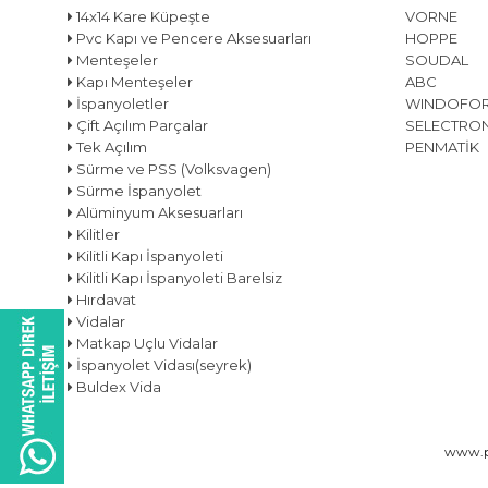
14x14 Kare Küpeşte
VORNE
Pvc Kapı ve Pencere Aksesuarları
HOPPE
Menteşeler
SOUDAL
Kapı Menteşeler
ABC
İspanyoletler
WINDOFO
Çift Açılım Parçalar
SELECTRO
Tek Açılım
PENMATİK
Sürme ve PSS (Volksvagen)
Sürme İspanyolet
Alüminyum Aksesuarları
Kilitler
Kilitli Kapı İspanyoleti
Kilitli Kapı İspanyoleti Barelsiz
Hırdavat
Vidalar
Matkap Uçlu Vidalar
İspanyolet Vidası(seyrek)
Buldex Vida
www.pe