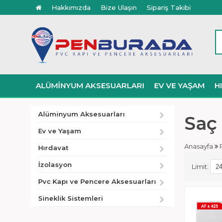
Hakkımızda
Bize Ulaşın
Sipariş Takibi
ALÜMINYUM AKSESUARLARI
EV VE YAŞAM
H
Alüminyum Aksesuarları
Saç
Ev ve Yaşam
Anasayfa
Hırdavat
İzolasyon
Limit:
Pvc Kapı ve Pencere Aksesuarları
Sineklik Sistemleri