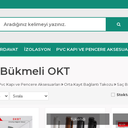
IRDAVAT
İZOLASYON
PVC KAPI VE PENCERE AKSESUA
 Bükmeli OKT
Pvc Kapı ve Pencere Aksesuarları
Orta Kayıt Bağlantı Takozu
Saç B
Stokt
Tükendi