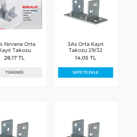
s Nirvane Orta
3As Orta Kayıt
Kayıt Takozu
Takozu 29/32
28,17 TL
14,05 TL
TÜKENDI
SEPETE EKLE