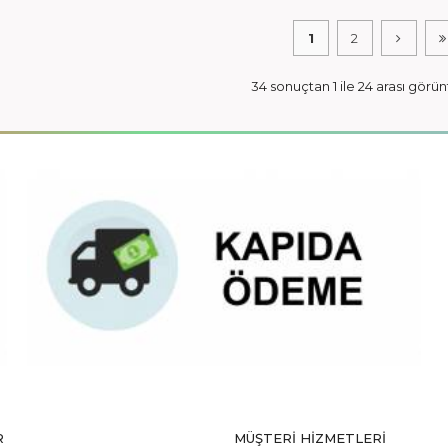
1
2
34 sonuçtan 1 ile 24 arası görün
R
MÜŞTERI HIZMETLERI