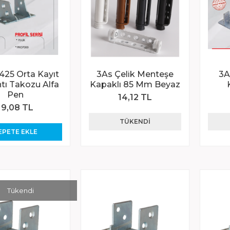
425 Orta Kayıt
3As Çelik Menteşe
3A
tı Takozu Alfa
Kapaklı 85 Mm Beyaz
Pen
14,12 TL
19,08 TL
TÜKENDI
EPETE EKLE
Tükendi