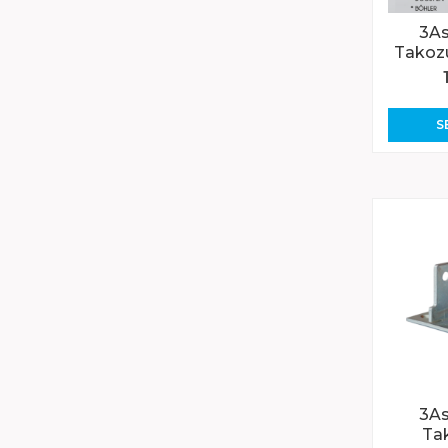
3As
Takoz
S
3As
Ta