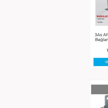
3As Af
Bağlan
S