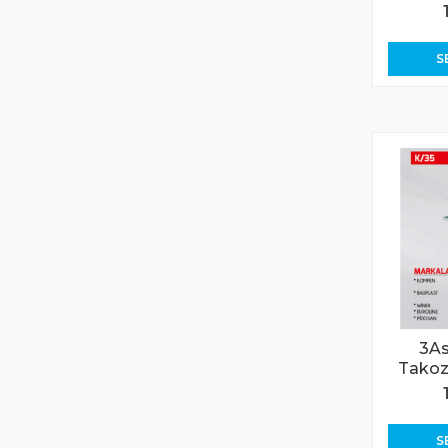
S
3As
Tako
S