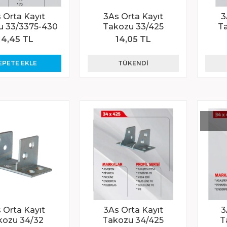
 Orta Kayıt
3As Orta Kayıt
3
u 33/3375-430
Takozu 33/425
T
14,45 TL
14,05 TL
EPETE EKLE
TÜKENDI
 Orta Kayıt
3As Orta Kayıt
3
kozu 34/32
Takozu 34/425
T