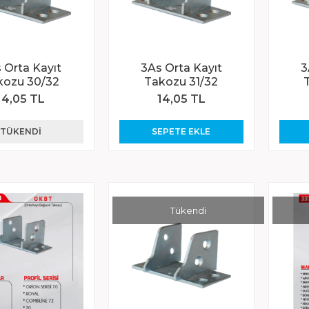
 Orta Kayıt
3As Orta Kayıt
3
kozu 30/32
Takozu 31/32
14,05 TL
14,05 TL
TÜKENDI
SEPETE EKLE
Tükendi