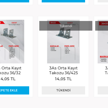
Tükendi
 Orta Kayıt
3As Orta Kayıt
3
kozu 36/32
Takozu 36/425
T
14,05 TL
14,05 TL
EPETE EKLE
TÜKENDI