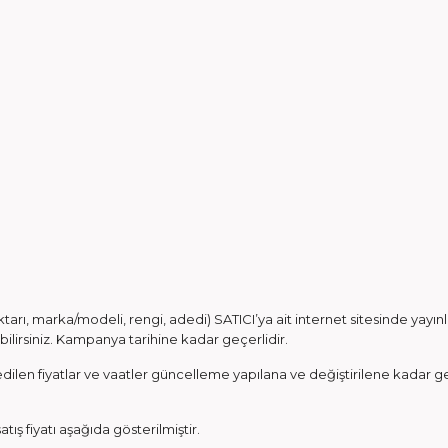
 miktarı, marka/modeli, rengi, adedi) SATICI’ya ait internet sitesinde y
bilirsiniz. Kampanya tarihine kadar geçerlidir.
an edilen fiyatlar ve vaatler güncelleme yapılana ve değiştirilene kadar geç
ış fiyatı aşağıda gösterilmiştir.