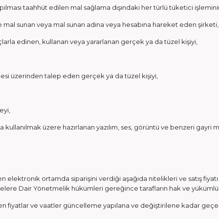
pılması taahhüt edilen mal sağlama dışındaki her türlü tüketici işlemin
iye mal sunan veya mal sunan adına veya hesabına hareket eden şirketi,
arla edinen, kullanan veya yararlanan gerçek ya da tüzel kişiyi,
tesi üzerinden talep eden gerçek ya da tüzel kişiyi,
eyi,
a kullanılmak üzere hazırlanan yazılım, ses, görüntü ve benzeri gayri m
elektronik ortamda siparişini verdiği aşağıda nitelikleri ve satış fiyatı bel
lere Dair Yönetmelik hükümleri gereğince tarafların hak ve yükümlülü
dilen fiyatlar ve vaatler güncelleme yapılana ve değiştirilene kadar geçerlid