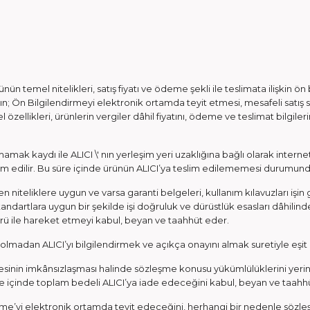
ünün temel nitelikleri, satış fiyatı ve ödeme şekli ile teslimata ilişkin ö
nın; Ön Bilgilendirmeyi elektronik ortamda teyit etmesi, mesafeli satış 
l özellikleri, ürünlerin vergiler dâhil fiyatını, ödeme ve teslimat bilgil
ak kaydı ile ALICI \' nın yerleşim yeri uzaklığına bağlı olarak internet 
slim edilir. Bu süre içinde ürünün ALICI’ya teslim edilememesi durumund
n niteliklere uygun ve varsa garanti belgeleri, kullanım kılavuzları işin 
dartlara uygun bir şekilde işi doğruluk ve dürüstlük esasları dâhilinde 
örü ile hareket etmeyi kabul, beyan ve taahhüt eder.
adan ALICI’yı bilgilendirmek ve açıkça onayını almak suretiyle eşit kali
lmesinin imkânsızlaşması halinde sözleşme konusu yükümlülüklerini yer
süre içinde toplam bedeli ALICI’ya iade edeceğini kabul, beyan ve taah
zleşme’yi elektronik ortamda teyit edeceğini, herhangi bir nedenle s