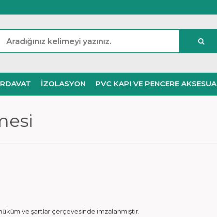
IRDAVAT
İZOLASYON
PVC KAPI VE PENCERE AKSESUA
mesi
n hüküm ve şartlar çerçevesinde imzalanmıştır.