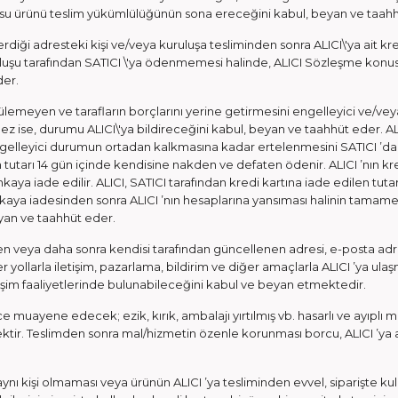
nusu ürünü teslim yükümlülüğünün sona ereceğini kabul, beyan ve taah
diği adresteki kişi ve/veya kuruluşa tesliminden sonra ALICI\'ya ait kre
luşu tarafından SATICI \'ya ödenmemesi halinde, ALICI Sözleşme konusu
der.
ülemeyen ve tarafların borçlarını yerine getirmesini engelleyici ve/veya
 ise, durumu ALICI\'ya bildireceğini kabul, beyan ve taahhüt eder. ALI
engelleyici durumun ortadan kalkmasına kadar ertelenmesini SATICI ’dan t
tutarı 14 gün içinde kendisine nakden ve defaten ödenir. ALICI ’nın kredi
nkaya iade edilir. ALICI, SATICI tarafından kredi kartına iade edilen tuta
nkaya iadesinden sonra ALICI ’nın hesaplarına yansıması halinin tamamen 
yan ve taahhüt eder.
len veya daha sonra kendisi tarafından güncellenen adresi, e-posta adresi,
ollarla iletişim, pazarlama, bildirim ve diğer amaçlarla ALICI ’ya ula
etişim faaliyetlerinde bulunabileceğini kabul ve beyan etmektedir.
muayene edecek; ezik, kırık, ambalajı yırtılmış vb. hasarlı ve ayıplı 
ktir. Teslimden sonra mal/hizmetin özenle korunması borcu, ALICI ’ya a
n aynı kişi olmaması veya ürünün ALICI ’ya tesliminden evvel, siparişte kul