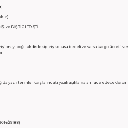
r)
ktır)
ve DIŞ.TİC.LTD.ŞTİ.
şi onayladığı takdirde sipariş konusu bedeli ve varsa kargo ücreti, ver
r.
yazılı terimler karşılarındaki yazılı açıklamaları ifade edeceklerdir.
2014/29188)