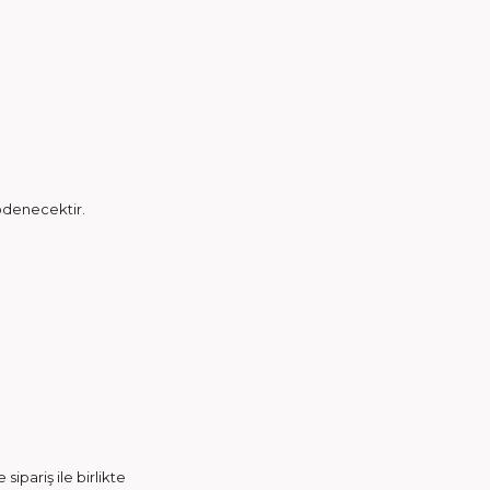
 ödenecektir.
 sipariş ile birlikte