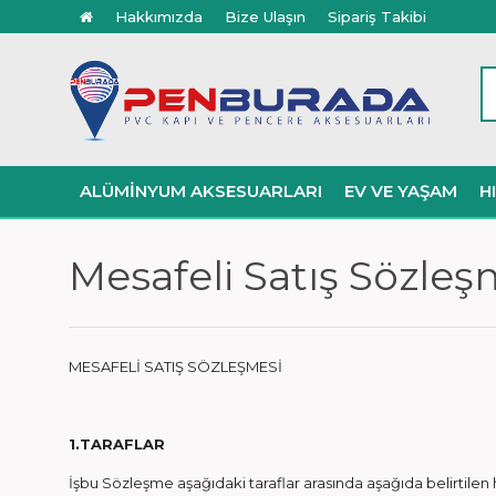
Hakkımızda
Bize Ulaşın
Sipariş Takibi
ALÜMINYUM AKSESUARLARI
EV VE YAŞAM
H
Mesafeli Satış Sözleş
MESAFELİ SATIŞ SÖZLEŞMESİ
1.TARAFLAR
İşbu Sözleşme aşağıdaki taraflar arasında aşağıda belirtile