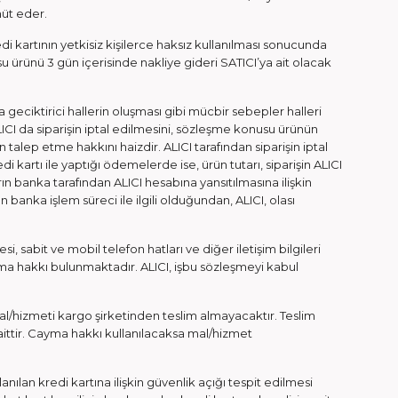
hüt eder.
di kartının yetkisiz kişilerce haksız kullanılması sonucunda
 ürünü 3 gün içerisinde nakliye gideri SATICI’ya ait olacak
 geciktirici hallerin oluşması gibi mücbir sebepler halleri
CI da siparişin iptal edilmesini, sözleşme konusu ürünün
alep etme hakkını haizdir. ALICI tarafından siparişin iptal
 kartı ile yaptığı ödemelerde ise, ürün tutarı, siparişin ALICI
rın banka tarafından ALICI hesabına yansıtılmasına ilişkin
banka işlem süreci ile ilgili olduğundan, ALICI, olası
 sabit ve mobil telefon hatları ve diğer iletişim bilgileri
şma hakkı bulunmaktadır. ALICI, işbu sözleşmeyi kabul
mal/hizmeti kargo şirketinden teslim almayacaktır. Teslim
ittir. Cayma hakkı kullanılacaksa mal/hizmet
lanılan kredi kartına ilişkin güvenlik açığı tespit edilmesi