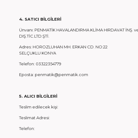
4. SATICI BİLGİLERİ
Ünvanı: PENMATİK HAVALANDIRMA KLİMA HIRDAVAT İNŞ. v
DIŞ.TİC.LTD.ŞTİ.
Adres: HOROZLUHAN MH. ERKAN CD. NO:22
SELÇUKLU KONYA
Telefon: 03322354779
Eposta:
penmatik@penmatik.com
5. ALICI BİLGİLERİ
Teslim edilecek kişi:
Teslimat Adresi:
Telefon: