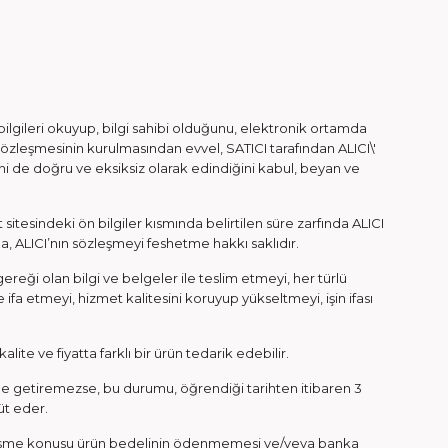
n bilgileri okuyup, bilgi sahibi olduğunu, elektronik ortamda
sözleşmesinin kurulmasından evvel, SATICI tarafından ALICI\'
erini de doğru ve eksiksiz olarak edindiğini kabul, beyan ve
sitesindeki ön bilgiler kısmında belirtilen süre zarfında ALICI
a, ALICI’nın sözleşmeyi feshetme hakkı saklıdır.
gereği olan bilgi ve belgeler ile teslim etmeyi, her türlü
ifa etmeyi, hizmet kalitesini koruyup yükseltmeyi, işin ifası
te ve fiyatta farklı bir ürün tedarik edebilir.
ine getiremezse, bu durumu, öğrendiği tarihten itibaren 3
hüt eder.
özleşme konusu ürün bedelinin ödenmemesi ve/veya banka