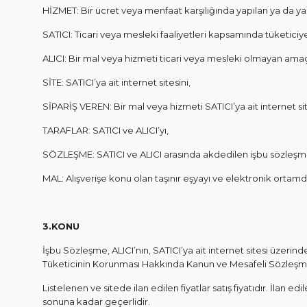
HİZMET: Bir ücret veya menfaat karşılığında yapılan ya da ya
SATICI: Ticari veya mesleki faaliyetleri kapsamında tüketic
ALICI: Bir mal veya hizmeti ticari veya mesleki olmayan amaçl
SİTE: SATICI’ya ait internet sitesini,
SİPARİŞ VEREN: Bir mal veya hizmeti SATICI’ya ait internet si
TARAFLAR: SATICI ve ALICI’yı,
SÖZLEŞME: SATICI ve ALICI arasında akdedilen işbu sözleşm
MAL: Alışverişe konu olan taşınır eşyayı ve elektronik ortamd
3.KONU
İşbu Sözleşme, ALICI’nın, SATICI’ya ait internet sitesi üzerinden 
Tüketicinin Korunması Hakkında Kanun ve Mesafeli Sözleşme
Listelenen ve sitede ilan edilen fiyatlar satış fiyatıdır. İlan e
sonuna kadar geçerlidir.