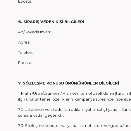
Eposta:
6. SİPARİŞ VEREN KİŞİ BİLGİLERİ
Ad/Soyad/Unvan:
Adres:
Telefon:
Eposta:
7. SÖZLEŞME KONUSU ÜRÜN/ÜRÜNLER BİLGİLERİ
1. Malın /Ürün/Ürünlerin/ Hizmetin temel özelliklerini (türü,
ilgili ürünün temel özelliklerini kampanya süresince inceleye
7.2. Listelenen ve sitede ilan edilen fiyatlar satış fiyatıdır. İl
sonuna kadar geçerlidir.
7.3. Sözleşme konusu mal ya da hizmetin tüm vergiler dâhil sat