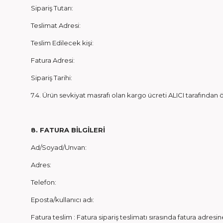
Sipariş Tutarı:
Teslimat Adresi:
Teslim Edilecek kişi:
Fatura Adresi:
Sipariş Tarihi:
7.4. Ürün sevkiyat masrafı olan kargo ücreti ALICI tarafından
8. FATURA BİLGİLERİ
Ad/Soyad/Unvan:
Adres:
Telefon:
Eposta/kullanıcı adı:
Fatura teslim : Fatura sipariş teslimatı sırasında fatura adresine