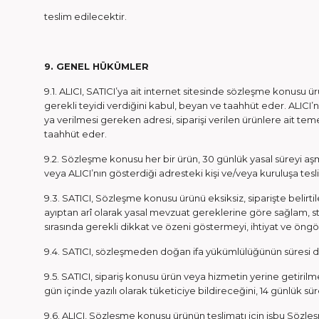
teslim edilecektir.
9. GENEL HÜKÜMLER
9.1. ALICI, SATICI’ya ait internet sitesinde sözleşme konusu ür
gerekli teyidi verdiğini kabul, beyan ve taahhüt eder. ALICI’
ya verilmesi gereken adresi, siparişi verilen ürünlere ait teme
taahhüt eder.
9.2. Sözleşme konusu her bir ürün, 30 günlük yasal süreyi aşmam
veya ALICI’nın gösterdiği adresteki kişi ve/veya kuruluşa te
9.3. SATICI, Sözleşme konusu ürünü eksiksiz, siparişte belirtile
ayıptan arî olarak yasal mevzuat gereklerine göre sağlam, stan
sırasında gerekli dikkat ve özeni göstermeyi, ihtiyat ve öng
9.4. SATICI, sözleşmeden doğan ifa yükümlülüğünün süresi dolm
9.5. SATICI, sipariş konusu ürün veya hizmetin yerine getiri
gün içinde yazılı olarak tüketiciye bildireceğini, 14 günlük 
9.6. ALICI, Sözleşme konusu ürünün teslimatı için işbu Sö