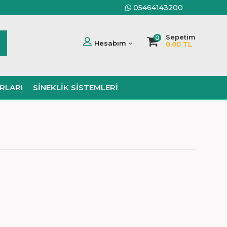
05464143200
Sepetim
0
Hesabım
0,00 TL
RLARI
SINEKLIK SISTEMLERI