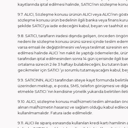
kayıtlarında iptal edilmesi halinde, SATICI’nın sözleşme ko
9.7. ALICI, Sözleşme konusu ürünün ALICI veya ALICI’nın göster
sözleşme konusu ürün bedelinin ilgili banka veya finans kuru
şekilde SATICI’ya iade edeceğini kabul, beyan ve taahhüt e
9.8. SATICI, tarafların iradesi dışında gelişen, önceden öngör
nedeni ile sözleşme konusu ürünü süresi içinde teslim edemez
varsa emsali ile değiştirilmesini ve/veya teslimat süresinin 
edilmesi halinde ALICI ’nın nakit ile yaptığı ödemelerde, ürün 
tarafından iptal edilmesinden sonra 14 gün içerisinde ilgili ba
ortalama sürecin 2 ile 3 haftayı bulabileceğini, bu tutarın ba
gecikmeler için SATICI ’yı sorumlu tutamayacağını kabul, be
9.9. SATICININ, ALICI tarafından siteye kayıt formunda belirti
üzerinden mektup, e-posta, SMS, telefon görüşmesi ve diğer y
etmekle SATICI ’nın kendisine yönelik yukarıda belirtilen il
9.10. ALICI, sözleşme konusu mal/hizmeti teslim almadan önce 
alınan mal/hizmetin hasarsız ve sağlam olduğu kabul edilece
kullanılmamalıdır. Fatura iade edilmelidir.
9.11. ALICI ile sipariş esnasında kullanılan kredi kartı hamilini